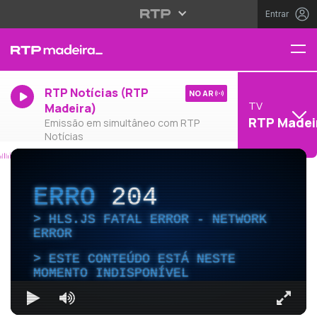
Entrar
RTP Notícias (RTP
NO AR
TV
Madeira)
RTP Madei
Emissão em simultâneo com RTP
Notícias
ERRO
204
HLS.JS FATAL ERROR - NETWORK
ERROR
ESTE CONTEÚDO ESTÁ NESTE
MOMENTO INDISPONÍVEL