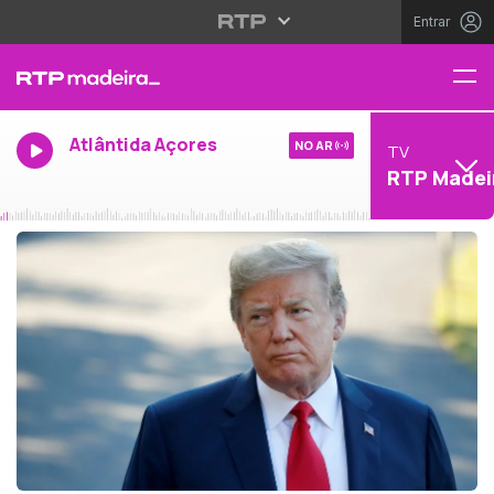
Entrar
Atlântida Açores
NO AR
TV
RTP Madei