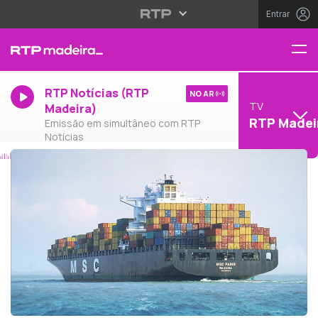
Entrar
RTP Notícias (RTP
NO AR
TV
Madeira)
RTP Madei
Emissão em simultâneo com RTP
Notícias