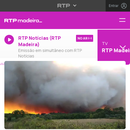
Entrar
RTP Notícias (RTP
NO AR
TV
Madeira)
RTP Madei
Emissão em simultâneo com RTP
Notícias