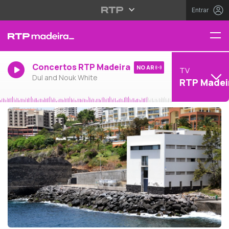
Entrar
Concertos RTP Madeira
NO AR
TV
Dul and Nouk White
RTP Madei