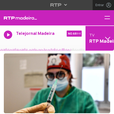
Entrar
Telejornal Madeira
NO AR
TV
RTP Madei