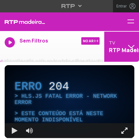
Entrar
Sem Filtros
NO AR
TV
RTP Madei
ERRO
204
HLS.JS FATAL ERROR - NETWORK
ERROR
ESTE CONTEÚDO ESTÁ NESTE
MOMENTO INDISPONÍVEL