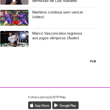
demissão de Luis Rubiales
Marítimo continua sem vencer
(vídeo)
Marco Vasconcelos regressa
aos jogos olímpicos (Áudio)
PUB
Instale a aplicação
RTP Play
ebook da RTP Madeira
nstagram da RTP Madeira