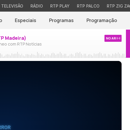
TELEVISÃO
RÁDIO
RTP PLAY
RTP PALCO
RTP ZIG ZA
o
Especiais
Programas
Programação
TP Madeira)
NO AR
neo com RTP Notícias
RROR