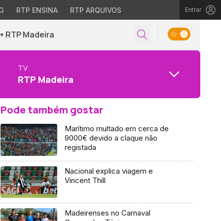
G
RTP ENSINA
RTP ARQUIVOS
Entrar
+ RTP Madeira
TV
RTP Madeira
Pode também gostar
Marítimo multado em cerca de
9000€ devido a claque não
registada
Nacional explica viagem e
Vincent Thill
Madeirenses no Carnaval