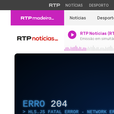
NOTÍCIAS
DESPORTO
Notícias
Desport
RTP Notícias (R
Emissão em simultâ
ERRO
204
HLS.JS FATAL ERROR - NETWORK E