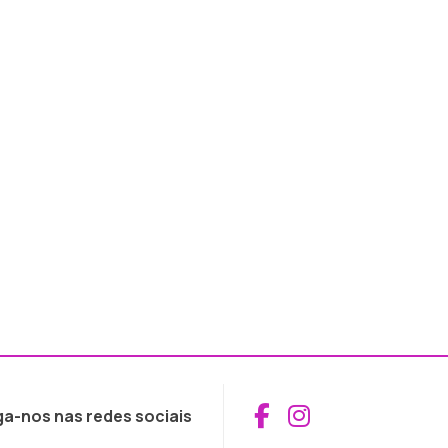
Aceder ao Fac
Aceder ao I
ga-nos nas redes sociais