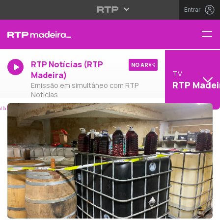
Entrar
RTP Notícias (RTP
NO AR
TV
Madeira)
RTP Madei
Emissão em simultâneo com RTP
Notícias