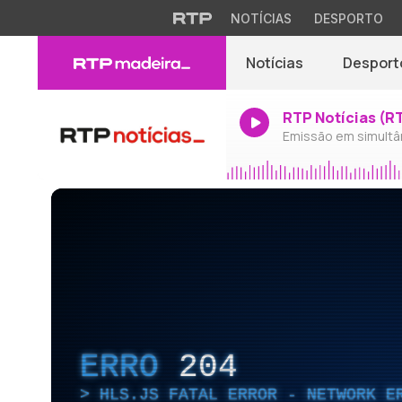
NOTÍCIAS
DESPORTO
Notícias
Desport
RTP Notícias (R
Emissão em simultâ
ERRO
204
HLS.JS FATAL ERROR - NETWORK E