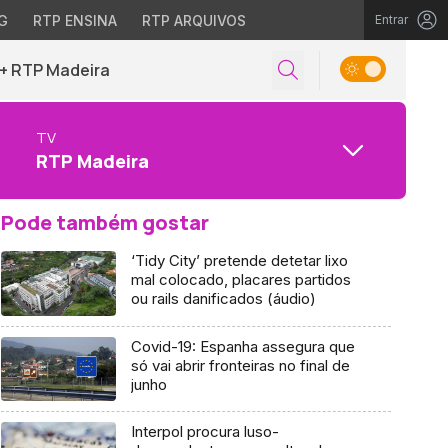
G
RTP ENSINA
RTP ARQUIVOS
Entrar
+ RTP Madeira
TV
RTP Madeira
Pode também gostar
‘Tidy City’ pretende detetar lixo
mal colocado, placares partidos
ou rails danificados (áudio)
Covid-19: Espanha assegura que
só vai abrir fronteiras no final de
junho
Interpol procura luso-