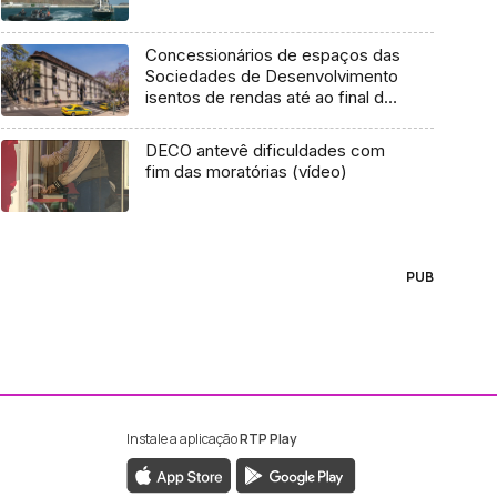
Concessionários de espaços das
Sociedades de Desenvolvimento
isentos de rendas até ao final do
ano
DECO antevê dificuldades com
fim das moratórias (vídeo)
PUB
Instale a aplicação
RTP Play
ebook da RTP Madeira
nstagram da RTP Madeira