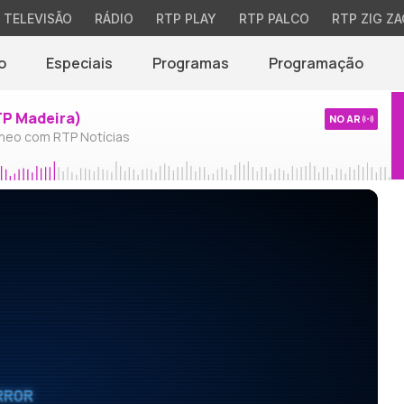
TELEVISÃO
RÁDIO
RTP PLAY
RTP PALCO
RTP ZIG ZA
o
Especiais
Programas
Programação
TP Madeira)
NO AR
neo com RTP Notícias
RROR