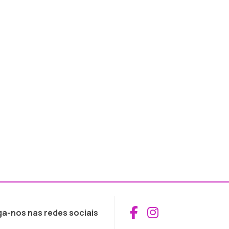
Aceder ao Fac
Aceder ao I
ga-nos nas redes sociais