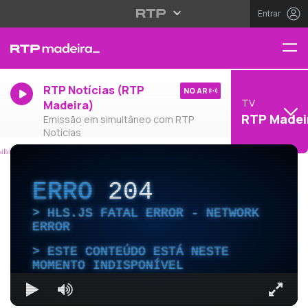
Entrar
RTP Notícias (RTP
NO AR
TV
Madeira)
RTP Madei
Emissão em simultâneo com RTP
Notícias
ERRO
204
HLS.JS FATAL ERROR - NETWORK
ERROR
ESTE CONTEÚDO ESTÁ NESTE
MOMENTO INDISPONÍVEL