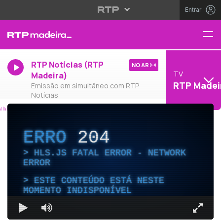
Entrar
RTP Notícias (RTP
NO AR
TV
Madeira)
RTP Madei
Emissão em simultâneo com RTP
Notícias
ERRO
204
HLS.JS FATAL ERROR - NETWORK
ERROR
ESTE CONTEÚDO ESTÁ NESTE
MOMENTO INDISPONÍVEL