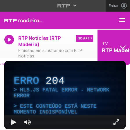
Entrar
RTP Notícias (RTP
NO AR
TV
Madeira)
RTP Madei
Emissão em simultâneo com RTP
Notícias
ERRO
204
HLS.JS FATAL ERROR - NETWORK
ERROR
ESTE CONTEÚDO ESTÁ NESTE
MOMENTO INDISPONÍVEL