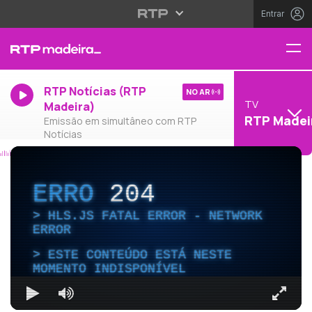
Entrar
RTP Notícias (RTP
NO AR
TV
Madeira)
RTP Madei
Emissão em simultâneo com RTP
Notícias
ERRO
204
HLS.JS FATAL ERROR - NETWORK
ERROR
ESTE CONTEÚDO ESTÁ NESTE
MOMENTO INDISPONÍVEL