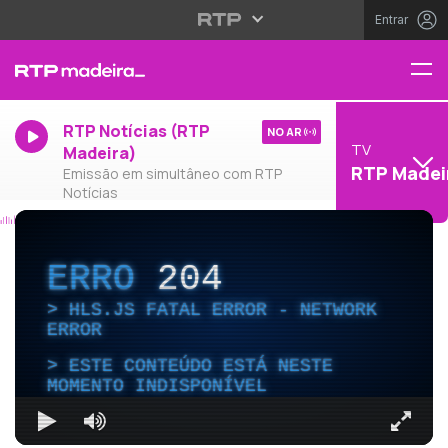
Entrar
RTP Notícias (RTP
NO AR
TV
Madeira)
RTP Madei
Emissão em simultâneo com RTP
Notícias
ERRO
204
HLS.JS FATAL ERROR - NETWORK
ERROR
ESTE CONTEÚDO ESTÁ NESTE
MOMENTO INDISPONÍVEL