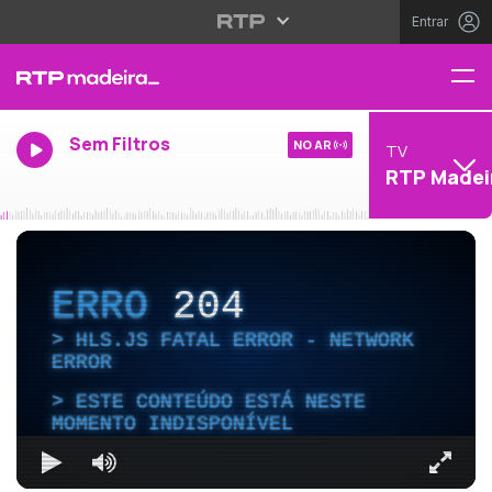
Entrar
Sem Filtros
NO AR
TV
RTP Madei
ERRO
204
HLS.JS FATAL ERROR - NETWORK
ERROR
ESTE CONTEÚDO ESTÁ NESTE
MOMENTO INDISPONÍVEL