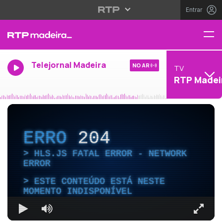
Entrar
Telejornal Madeira
NO AR
TV
RTP Madei
ERRO
204
HLS.JS FATAL ERROR - NETWORK
ERROR
ESTE CONTEÚDO ESTÁ NESTE
MOMENTO INDISPONÍVEL