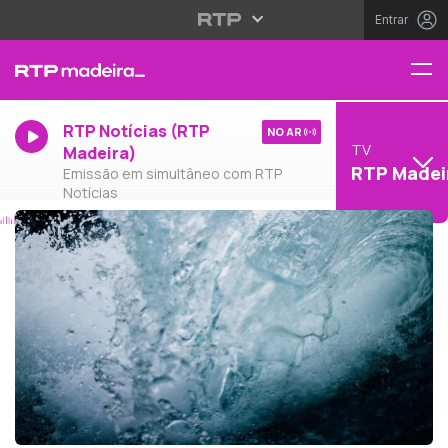
Entrar
RTP Notícias (RTP
NO AR
TV
Madeira)
RTP Madei
Emissão em simultâneo com RTP
Notícias