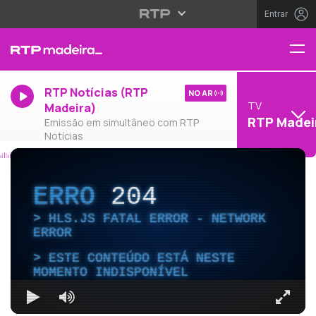
Entrar
RTP Notícias (RTP
NO AR
TV
Madeira)
RTP Madei
Emissão em simultâneo com RTP
Notícias
ERRO
204
HLS.JS FATAL ERROR - NETWORK
ERROR
ESTE CONTEÚDO ESTÁ NESTE
MOMENTO INDISPONÍVEL