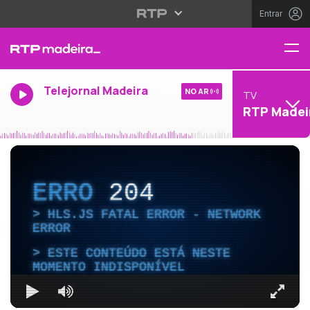
Entrar
Telejornal Madeira
NO AR
TV
RTP Madei
ERRO
204
HLS.JS FATAL ERROR - NETWORK
ERROR
ESTE CONTEÚDO ESTÁ NESTE
MOMENTO INDISPONÍVEL