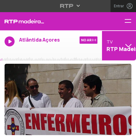
Entrar
Atlântida Açores
NO AR
TV
RTP Madei