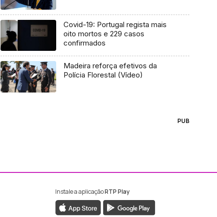
Covid-19: Portugal regista mais
oito mortos e 229 casos
confirmados
Madeira reforça efetivos da
Polícia Florestal (Vídeo)
PUB
Instale a aplicação
RTP Play
ebook da RTP Madeira
nstagram da RTP Madeira