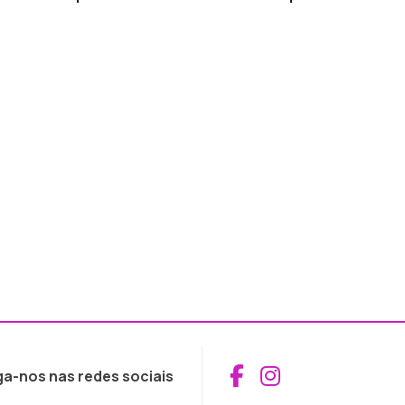
Aceder ao Fac
Aceder ao I
ga-nos nas redes sociais