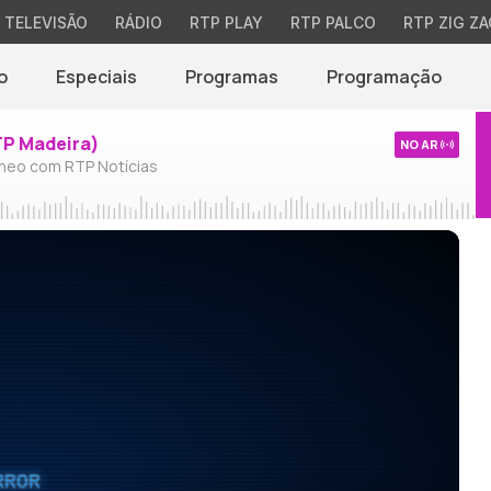
TELEVISÃO
RÁDIO
RTP PLAY
RTP PALCO
RTP ZIG ZA
o
Especiais
Programas
Programação
TP Madeira)
NO AR
neo com RTP Notícias
RROR