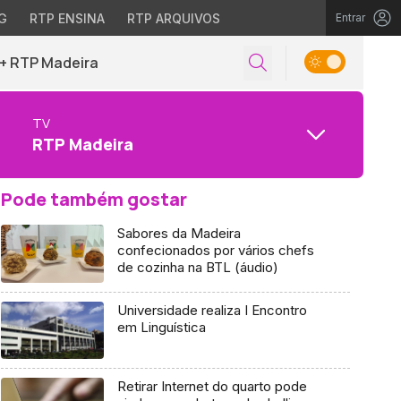
G
RTP ENSINA
RTP ARQUIVOS
Entrar
+ RTP Madeira
TV
RTP Madeira
Pode também gostar
Sabores da Madeira
confecionados por vários chefs
de cozinha na BTL (áudio)
Universidade realiza I Encontro
em Linguística
Retirar Internet do quarto pode