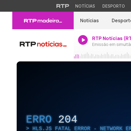
NOTÍCIAS
DESPORTO
Notícias
Desport
RTP Notícias (R
Emissão em simultâ
ERRO
204
HLS.JS FATAL ERROR - NETWORK E