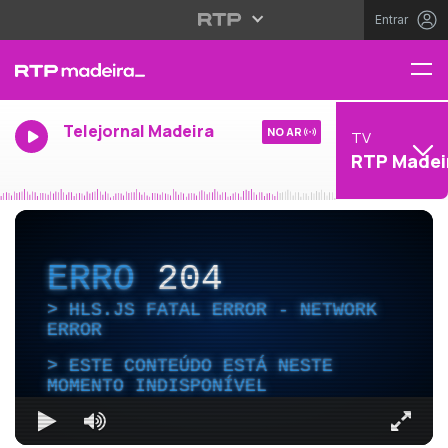
Entrar
Telejornal Madeira
NO AR
TV
RTP Madei
ERRO
204
HLS.JS FATAL ERROR - NETWORK
ERROR
ESTE CONTEÚDO ESTÁ NESTE
MOMENTO INDISPONÍVEL