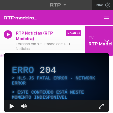
Entrar
RTP Notícias (RTP
NO AR
TV
Madeira)
RTP Madei
Emissão em simultâneo com RTP
Notícias
ERRO
204
HLS.JS FATAL ERROR - NETWORK
ERROR
ESTE CONTEÚDO ESTÁ NESTE
MOMENTO INDISPONÍVEL