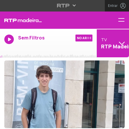
Entrar
Sem Filtros
NO AR
TV
RTP Madei