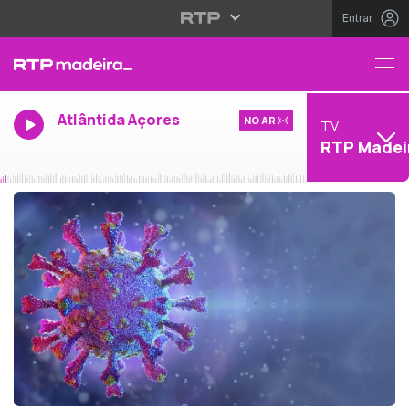
Entrar
Atlântida Açores
NO AR
TV
RTP Madei