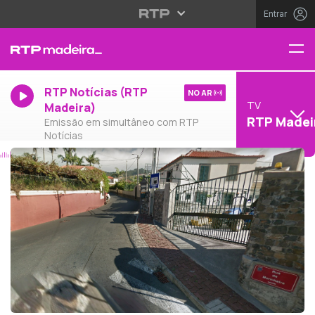
Entrar
RTP Notícias (RTP
NO AR
TV
Madeira)
RTP Madei
Emissão em simultâneo com RTP
Notícias