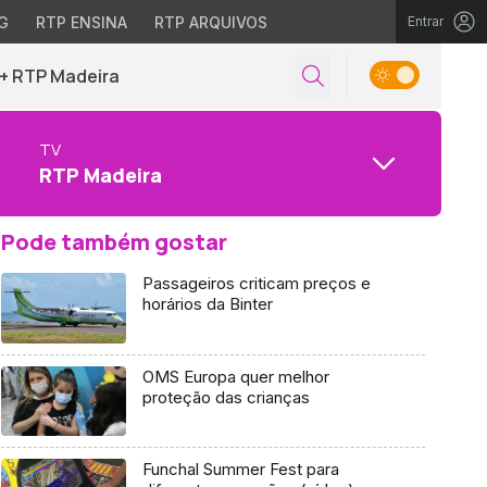
G
RTP ENSINA
RTP ARQUIVOS
Entrar
+ RTP Madeira
TV
RTP Madeira
Pode também gostar
Passageiros criticam preços e
horários da Binter
OMS Europa quer melhor
proteção das crianças
Funchal Summer Fest para