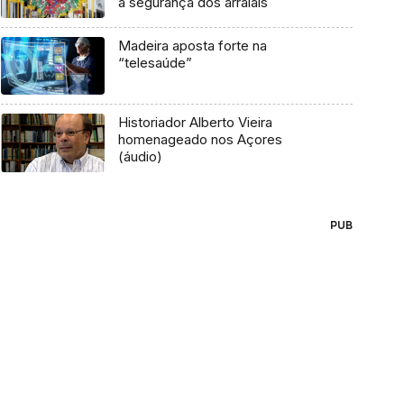
à segurança dos arraiais
Madeira aposta forte na
“telesaúde”
Historiador Alberto Vieira
homenageado nos Açores
(áudio)
PUB