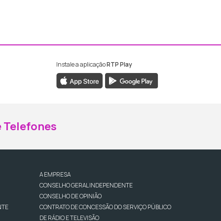
Instale a aplicação
RTP Play
ebook da RTP Madeira
nstagram da RTP Madeira
 Telefones
A EMPRESA
CONSELHO GERAL INDEPENDENTE
CONSELHO DE OPINIÃO
NTE
CONTRATO DE CONCESSÃO DO SERVIÇO PÚBLICO
DE RÁDIO E TELEVISÃO