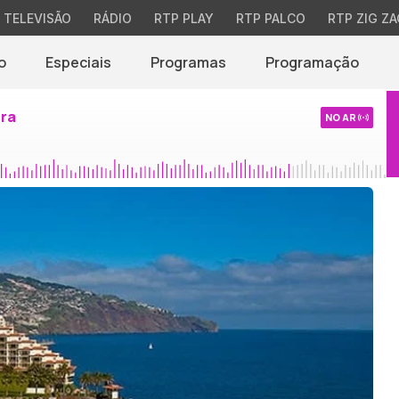
TELEVISÃO
RÁDIO
RTP PLAY
RTP PALCO
RTP ZIG ZA
o
Especiais
Programas
Programação
ira
NO AR