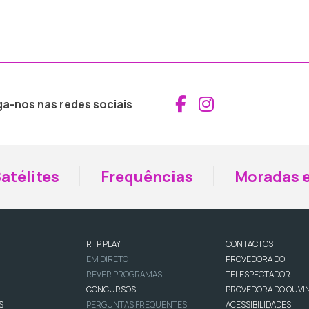
Aceder ao Fac
Aceder ao I
ga-nos nas redes sociais
atélites
Frequências
Moradas e
RTP PLAY
CONTACTOS
EM DIRETO
PROVEDORA DO
REVER PROGRAMAS
TELESPECTADOR
CONCURSOS
PROVEDORA DO OUVI
S
PERGUNTAS FREQUENTES
ACESSIBILIDADES