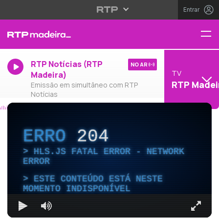
Entrar
RTP Notícias (RTP
NO AR
TV
Madeira)
RTP Madei
Emissão em simultâneo com RTP
Notícias
ERRO
204
HLS.JS FATAL ERROR - NETWORK
ERROR
ESTE CONTEÚDO ESTÁ NESTE
MOMENTO INDISPONÍVEL