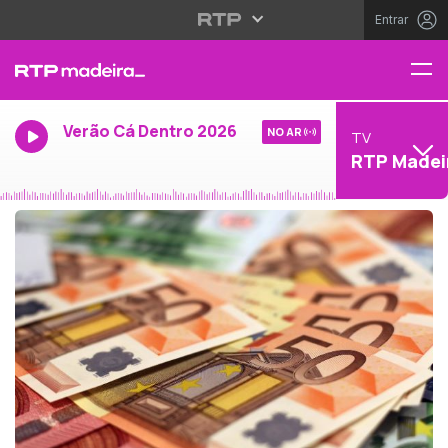
Entrar
Verão Cá Dentro 2026
NO AR
TV
RTP Madei