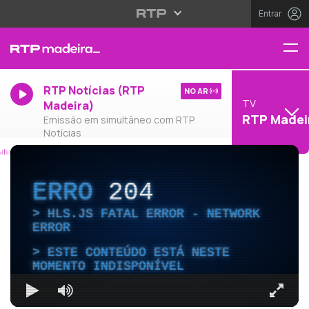
Entrar
RTP Notícias (RTP
NO AR
TV
Madeira)
RTP Madei
Emissão em simultâneo com RTP
Notícias
ERRO
204
HLS.JS FATAL ERROR - NETWORK
ERROR
ESTE CONTEÚDO ESTÁ NESTE
MOMENTO INDISPONÍVEL