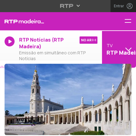
Entrar
RTP Notícias (RTP
NO AR
TV
Madeira)
RTP Madei
Emissão em simultâneo com RTP
Notícias