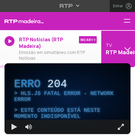
Entrar
RTP Notícias (RTP
NO AR
TV
Madeira)
RTP Madei
Emissão em simultâneo com RTP
Notícias
ERRO
204
HLS.JS FATAL ERROR - NETWORK
ERROR
ESTE CONTEÚDO ESTÁ NESTE
MOMENTO INDISPONÍVEL