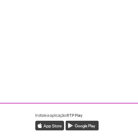
Instale a aplicação
RTP Play
ebook da RTP Madeira
nstagram da RTP Madeira