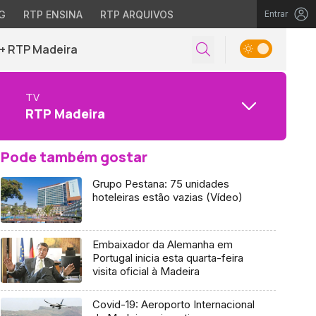
G
RTP ENSINA
RTP ARQUIVOS
Entrar
+ RTP Madeira
TV
RTP Madeira
Pode também gostar
Grupo Pestana: 75 unidades
hoteleiras estão vazias (Vídeo)
Embaixador da Alemanha em
Portugal inicia esta quarta-feira
visita oficial à Madeira
Covid-19: Aeroporto Internacional