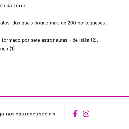
ta da Terra.
atos, dos quais pouco mais de 200 portugueses.
formado por sete astronautas – de Itália (2),
nça (1).
Aceder ao Fac
Aceder ao I
ga-nos nas redes sociais