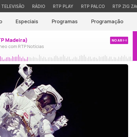
TELEVISÃO
RÁDIO
RTP PLAY
RTP PALCO
RTP ZIG ZA
o
Especiais
Programas
Programação
TP Madeira)
NO AR
neo com RTP Notícias