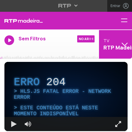
Entrar
Sem Filtros
NO AR
TV
RTP Madei
ERRO
204
HLS.JS FATAL ERROR - NETWORK
ERROR
ESTE CONTEÚDO ESTÁ NESTE
MOMENTO INDISPONÍVEL