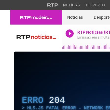
NOTÍCIAS
DESPORTO
Notícias
Desport
RTP Notícias (R
Emissão em simultâ
ERRO
204
HLS.JS FATAL ERROR - NETWORK E