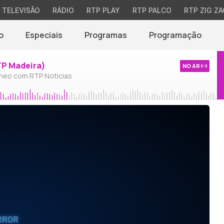
TELEVISÃO
RÁDIO
RTP PLAY
RTP PALCO
RTP ZIG ZA
o
Especiais
Programas
Programação
TP Madeira)
NO AR
neo com RTP Notícias
RROR