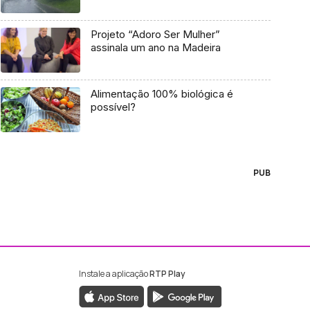
Projeto “Adoro Ser Mulher”
assinala um ano na Madeira
Alimentação 100% biológica é
possível?
PUB
Instale a aplicação
RTP Play
ebook da RTP Madeira
nstagram da RTP Madeira