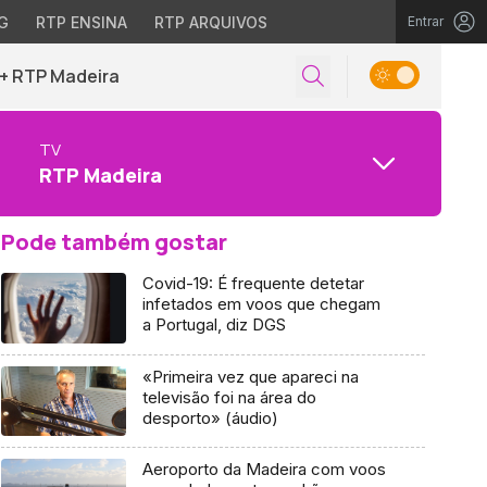
G
RTP ENSINA
RTP ARQUIVOS
Entrar
+ RTP Madeira
TV
RTP Madeira
Pode também gostar
Covid-19: É frequente detetar
infetados em voos que chegam
a Portugal, diz DGS
«Primeira vez que apareci na
televisão foi na área do
desporto» (áudio)
Aeroporto da Madeira com voos