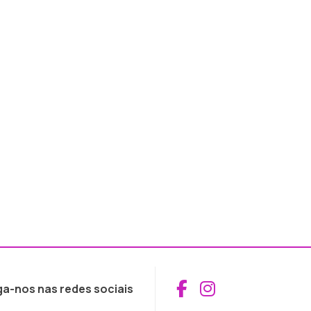
Aceder ao Fac
Aceder ao I
ga-nos nas redes sociais