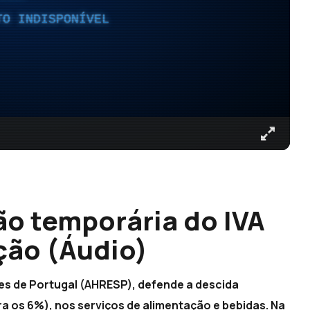
TO INDISPONÍVEL
o temporária do IVA
ção (Áudio)
res de Portugal (AHRESP), defende a descida
ra os 6%), nos serviços de alimentação e bebidas. Na