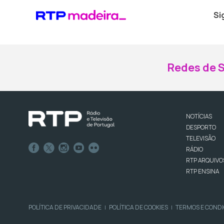
Si
Redes de S
NOTÍCIAS
DESPORTO
TELEVISÃO
RÁDIO
RTP ARQUIVO
RTP ENSINA
POLÍTICA DE PRIVACIDADE
POLÍTICA DE COOKIES
TERMOS E COND
|
|