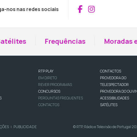
Aceder ao Fac
Aceder ao I
ga-nos nas redes sociais
atélites
Frequências
Moradas e
RTP PLAY
CONTACTOS
EM DIRETO
PROVEDORA DO
REVER PROGRAMAS
TELESPECTADOR
CONCURSOS
PROVEDORA DO OUVI
S
PERGUNTAS FREQUENTES
ACESSIBILIDADES
CONTACTOS
SATÉLITES
IÇÕES
PUBLICIDADE
© RTP, Rádio e Televisão de Portugal 2
|