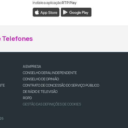
Instale a aplicação
RTP Play
ebook da RTP Madeira
nstagram da RTP Madeira
 Telefones
A EMPRESA
CONSELHO GERAL INDEPENDENTE
CONSELHO DE OPINIÃO
NTE
CONTRATO DE CONCESSÃO DO SERVIÇO PÚBLICO
DE RÁDIO E TELEVISÃO
RGPD
GESTÃO DAS DEFINIÇÕES DE COOKIES
026