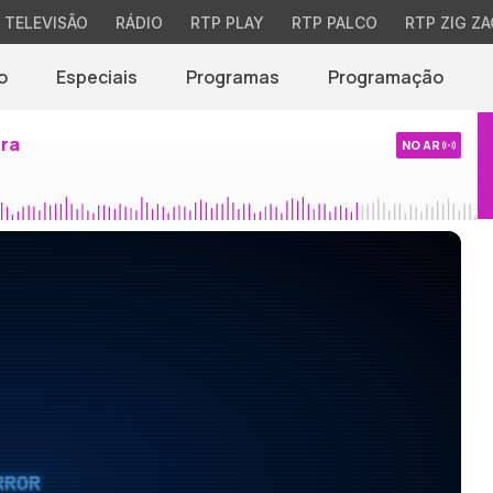
TELEVISÃO
RÁDIO
RTP PLAY
RTP PALCO
RTP ZIG ZA
o
Especiais
Programas
Programação
ira
NO AR
RROR