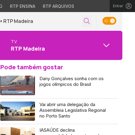
G
RTP ENSINA
RTP ARQUIVOS
Entrar
+ RTP Madeira
TV
RTP Madeira
Pode também gostar
Dany Gonçalves sonha com os
jogos olímpicos do Brasil
Vai abrir uma delegação da
Assembleia Legislativa Regional
no Porto Santo
IASAÚDE declina