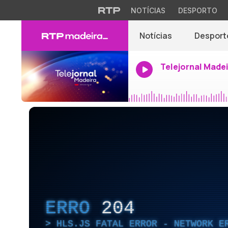
NOTÍCIAS
DESPORTO
Notícias
Desport
Telejornal Made
ERRO
204
HLS.JS FATAL ERROR - NETWORK E