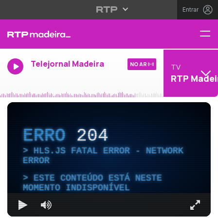
Entrar
Telejornal Madeira
NO AR
TV
RTP Madei
ERRO
204
HLS.JS FATAL ERROR - NETWORK
ERROR
ESTE CONTEÚDO ESTÁ NESTE
MOMENTO INDISPONÍVEL