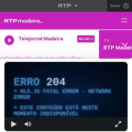
Entrar
Telejornal Madeira
NO AR
TV
RTP Madei
ERRO
204
HLS.JS FATAL ERROR - NETWORK
ERROR
ESTE CONTEÚDO ESTÁ NESTE
MOMENTO INDISPONÍVEL