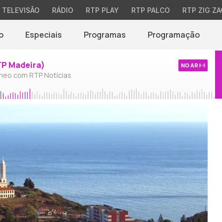
TELEVISÃO
RÁDIO
RTP PLAY
RTP PALCO
RTP ZIG ZA
o
Especiais
Programas
Programação
TP Madeira)
NO AR
neo com RTP Notícias