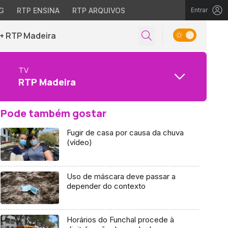
G
RTP ENSINA
RTP ARQUIVOS
Entrar
+ RTP Madeira
TV
RTP Madeira
Pode também gostar
Fugir de casa por causa da chuva
(vídeo)
Uso de máscara deve passar a
depender do contexto
Horários do Funchal procede à