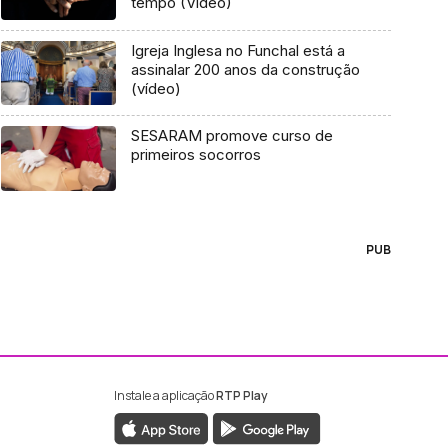
tempo (Vídeo)
Igreja Inglesa no Funchal está a
assinalar 200 anos da construção
(vídeo)
SESARAM promove curso de
primeiros socorros
PUB
Instale a aplicação
RTP Play
ebook da RTP Madeira
nstagram da RTP Madeira