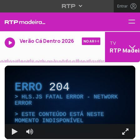
Entrar
Verão Cá Dentro 2026
NO AR
TV
RTP Madei
ERRO
204
HLS.JS FATAL ERROR - NETWORK
ERROR
ESTE CONTEÚDO ESTÁ NESTE
MOMENTO INDISPONÍVEL