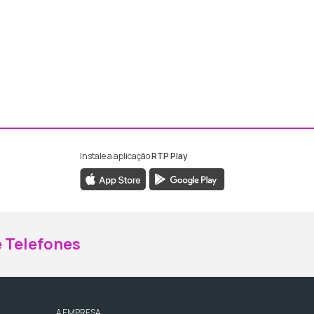
Instale a aplicação
RTP Play
ebook da RTP Madeira
nstagram da RTP Madeira
 Telefones
A EMPRESA