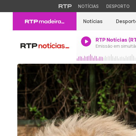
NOTÍCIAS
DESPORTO
Notícias
Desport
RTP Notícias (R
Emissão em simultâ