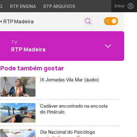
G
RTP ENSINA
RTP ARQUIVOS
Entrar
+ RTP Madeira
TV
RTP Madeira
Pode também gostar
IX Jornadas Vila Mar (áudio)
Cadáver encontrado na encosta
do Pináculo
Dia Nacional do Psicólogo