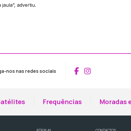
jaula”, advertiu.
Aceder ao Fac
Aceder ao I
ga-nos nas redes sociais
atélites
Frequências
Moradas e
RTP PLAY
CONTACTOS