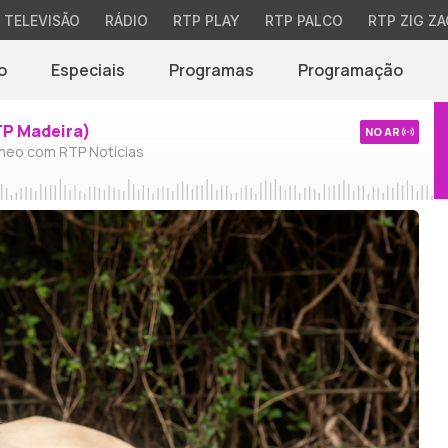
TELEVISÃO
RÁDIO
RTP PLAY
RTP PALCO
RTP ZIG ZA
o
Especiais
Programas
Programação
TP Madeira)
NO AR
neo com RTP Notícias