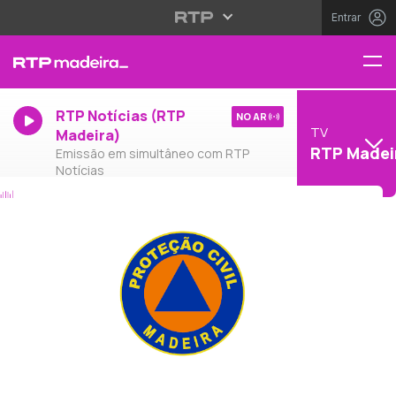
Entrar
RTP Notícias (RTP
NO AR
TV
Madeira)
RTP Madei
Emissão em simultâneo com RTP
Notícias