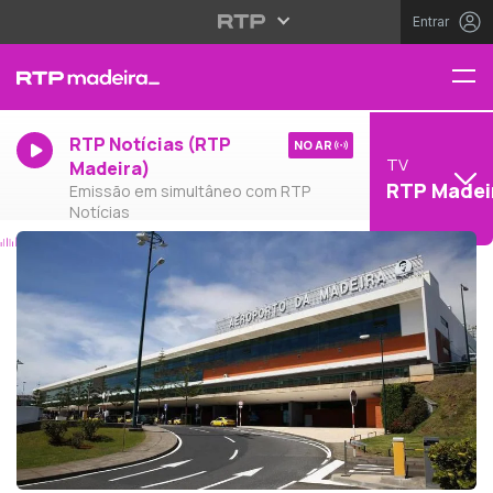
Entrar
RTP Notícias (RTP
NO AR
TV
Madeira)
RTP Madei
Emissão em simultâneo com RTP
Notícias