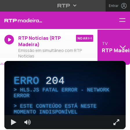
Entrar
RTP Notícias (RTP
NO AR
TV
Madeira)
RTP Madei
Emissão em simultâneo com RTP
Notícias
ERRO
204
HLS.JS FATAL ERROR - NETWORK
ERROR
ESTE CONTEÚDO ESTÁ NESTE
MOMENTO INDISPONÍVEL