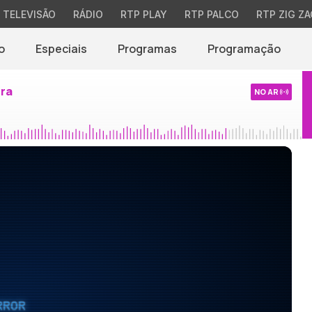
TELEVISÃO
RÁDIO
RTP PLAY
RTP PALCO
RTP ZIG ZA
o
Especiais
Programas
Programação
ira
NO AR
RROR