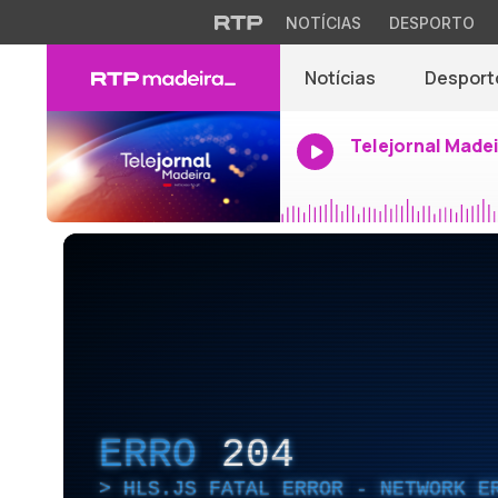
NOTÍCIAS
DESPORTO
Notícias
Desport
Telejornal Made
ERRO
204
HLS.JS FATAL ERROR - NETWORK E