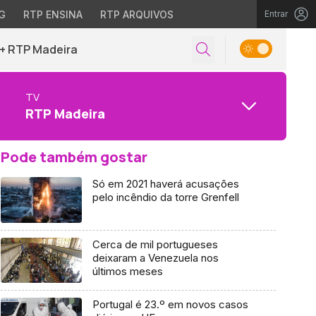
G
RTP ENSINA
RTP ARQUIVOS
Entrar
+ RTP Madeira
TV
RTP Madeira
Pode também gostar
Só em 2021 haverá acusações
pelo incêndio da torre Grenfell
Cerca de mil portugueses
deixaram a Venezuela nos
últimos meses
Portugal é 23.º em novos casos