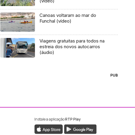
(vídeo)
Canoas voltaram ao mar do
Funchal (vídeo)
Viagens gratuitas para todos na
estreia dos novos autocarros
(áudio)
PUB
Instale a aplicação
RTP Play
ebook da RTP Madeira
nstagram da RTP Madeira