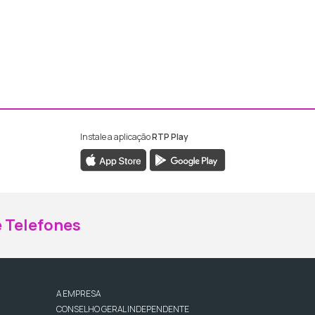
Instale a aplicação
RTP Play
ebook da RTP Madeira
nstagram da RTP Madeira
 Telefones
A EMPRESA
CONSELHO GERAL INDEPENDENTE