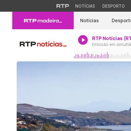
NOTÍCIAS
DESPORTO
Notícias
Desport
RTP Notícias (R
Emissão em simultâ