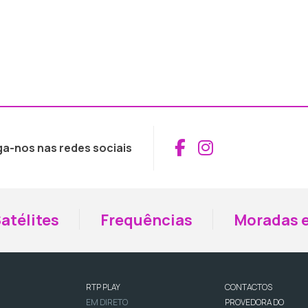
Aceder ao Fac
Aceder ao I
ga-nos nas redes sociais
atélites
Frequências
Moradas e
RTP PLAY
CONTACTOS
EM DIRETO
PROVEDORA DO