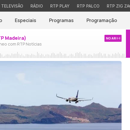
TELEVISÃO
RÁDIO
RTP PLAY
RTP PALCO
RTP ZIG ZA
o
Especiais
Programas
Programação
TP Madeira)
NO AR
neo com RTP Notícias