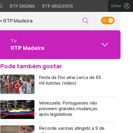
G
RTP ENSINA
RTP ARQUIVOS
Entrar
+ RTP Madeira
TV
RTP Madeira
Pode também gostar
Festa da Flor atrai cerca de 65
mil turistas (vídeo)
Venezuela: Portugueses não
preveem grandes mudanças
após legislativas
Recorde vacinas atingido a 9 de