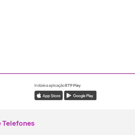
Instale a aplicação
RTP Play
ebook da RTP Madeira
nstagram da RTP Madeira
 Telefones