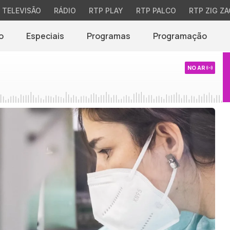
TELEVISÃO
RÁDIO
RTP PLAY
RTP PALCO
RTP ZIG ZA
o
Especiais
Programas
Programação
NO AR