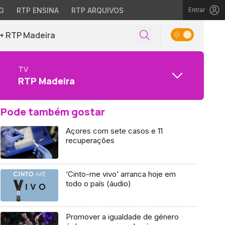
G
RTP ENSINA
RTP ARQUIVOS
Entrar
+ RTP Madeira
TV
RTP Madeira
Pode também gostar
Açores com sete casos e 11
recuperações
‘Cinto-me vivo’ arranca hoje em
todo o país (áudio)
Promover a igualdade de género