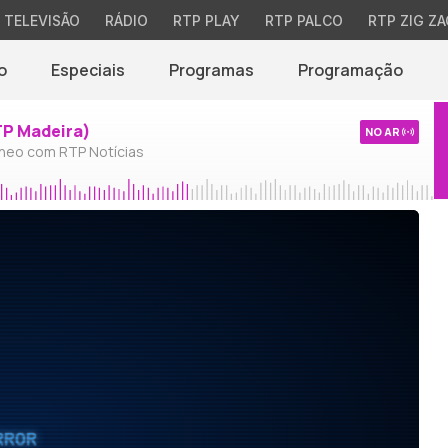
TELEVISÃO
RÁDIO
RTP PLAY
RTP PALCO
RTP ZIG ZA
o
Especiais
Programas
Programação
TP Madeira)
NO AR
neo com RTP Notícias
RROR