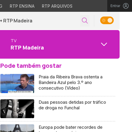
G
RTP ENSINA
RTP ARQUIVOS
Entrar
+ RTP Madeira
TV
RTP Madeira
Pode também gostar
Praia da Ribeira Brava ostenta a
Bandeira Azul pelo 3.º ano
consecutivo (Vídeo)
Duas pessoas detidas por tráfico
de droga no Funchal
Europa pode bater recordes de