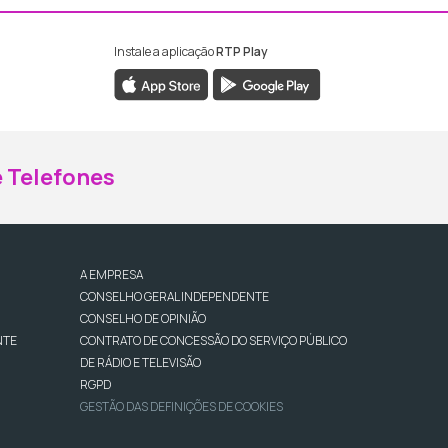
Instale a aplicação
RTP Play
ebook da RTP Madeira
nstagram da RTP Madeira
 Telefones
A EMPRESA
CONSELHO GERAL INDEPENDENTE
CONSELHO DE OPINIÃO
NTE
CONTRATO DE CONCESSÃO DO SERVIÇO PÚBLICO
DE RÁDIO E TELEVISÃO
RGPD
GESTÃO DAS DEFINIÇÕES DE COOKIES