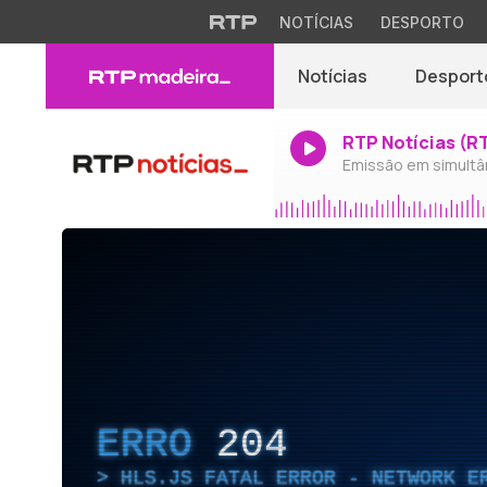
NOTÍCIAS
DESPORTO
Notícias
Desport
RTP Notícias (R
Emissão em simultâ
ERRO
204
HLS.JS FATAL ERROR - NETWORK E