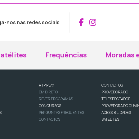
Aceder ao Fac
Aceder ao I
ga-nos nas redes sociais
atélites
Frequências
Moradas e
RTP PLAY
CONTACTOS
EM DIRETO
PROVEDORA DO
REVER PROGRAMAS
TELESPECTADOR
CONCURSOS
PROVEDORA DO OUVI
S
PERGUNTAS FREQUENTES
ACESSIBILIDADES
CONTACTOS
SATÉLITES