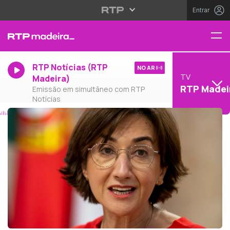
Entrar
RTP Notícias (RTP
NO AR
TV
Madeira)
RTP Madei
Emissão em simultâneo com RTP
Notícias